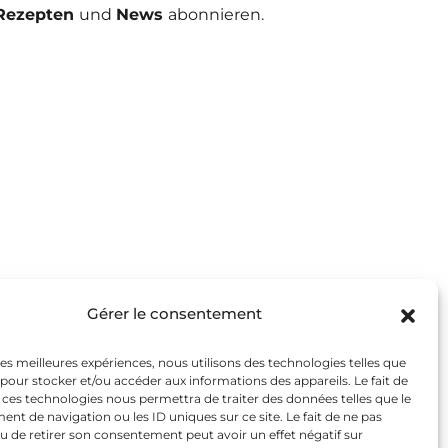
Rezepten
und
News
abonnieren.
rodukte
efgekühltes Sortiment
Gérer le consentement
kühltes HP Sortiment
 les meilleures expériences, nous utilisons des technologies telles que
verwechselbarer Geschmack
 pour stocker et/ou accéder aux informations des appareils. Le fait de
zepte von Köchen
 ces technologies nous permettra de traiter des données telles que le
t de navigation ou les ID uniques sur ce site. Le fait de ne pas
s Must-Have
u de retirer son consentement peut avoir un effet négatif sur