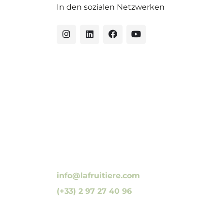
In den sozialen Netzwerken
10 Luzunin, 56500 Evellys, FRANKREICH
info@lafruitiere.com
(+33) 2 97 27 40 96
Fax : (+33) 2 97 27 42 64