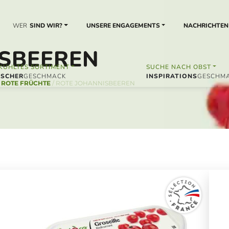
WER
SIND WIR?
UNSERE ENGAGEMENTS
NACHRICHTEN
ISBEEREN
KÜHLTES SORTIMENT
SUCHE NACH OBST
ISCHER
INSPIRATIONS
/
ROTE FRÜCHTE
/
ROTE JOHANNISBEEREN