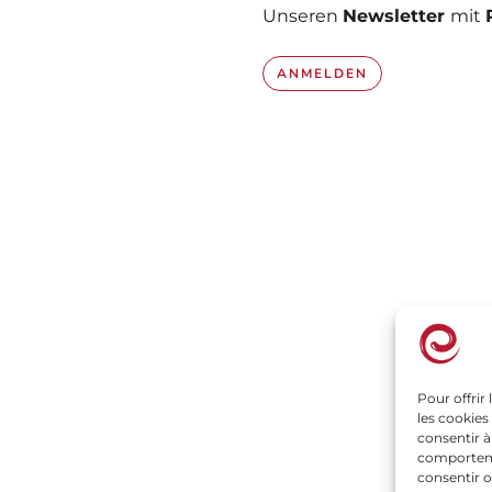
Unseren
Newsletter
mit
ANMELDEN
Unternehmen
P
Familienbetrieb
Ti
Unser Beruf, Unsere Obstwiesen
Ge
Pour offrir
Unsere Engagements
Un
les cookies
Der natürliche Geschmack
Re
consentir à
comportemen
Nachrichten
Da
consentir o