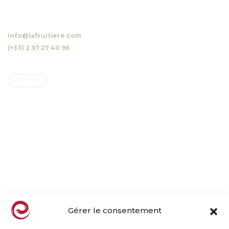
10 Luzunin, 56500 Evellys, FRANKREICH
info@lafruitiere.com
(+33) 2 97 27 40 96
Fax : (+33) 2 97 27 42 64
KONTAKT
Unternehmen
Familienbetrieb
Unser Beruf, Unsere Obstwiesen
Unsere Engagements
Der natürliche Geschmack
Nachrichten
Gérer le consentement
Produkte