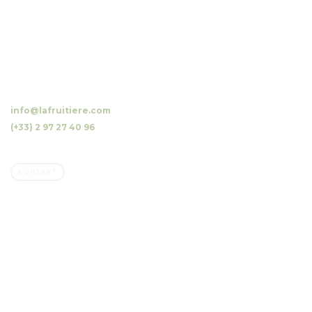
10 Luzunin, 56500 Evellys, FRANKREICH
info@lafruitiere.com
(+33) 2 97 27 40 96
Fax : (+33) 2 97 27 42 64
KONTAKT
Unternehmen
Familienbetrieb
Unser Beruf, Unsere Obstwiesen
Unsere Engagements
Der natürliche Geschmack