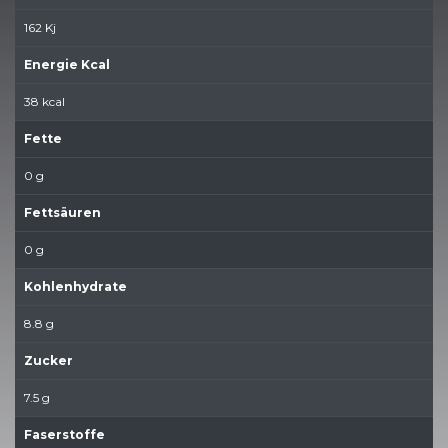
162 Kj
Energie Kcal
38 kcal
Fette
0 g
Fettsäuren
0 g
Kohlenhydrate
8.8 g
Zucker
7.5 g
Faserstoffe