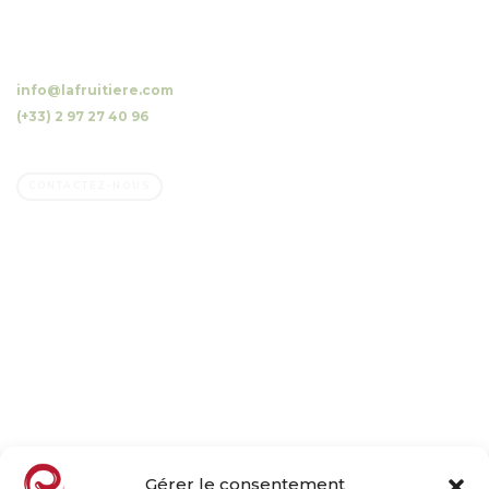
10 Luzunin, 56500 Evellys, FRANCE
info@lafruitiere.com
(+33) 2 97 27 40 96
Fax : (+33) 2 97 27 42 64
CONTACTEZ-NOUS
Société
Entreprise familiale
Nos vergers, notre métier
Nos engagements
Le goût par nature
Actualités
Gérer le consentement