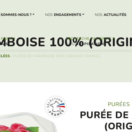
SOMMES-NOUS ?
NOS
ENGAGEMENTS
NOS
ACTUALITÉS
MBOISE 100% (ORIGI
FRAIS
RECHERCHE PAR FRUIT
RAIS
INSPIRATION
ELÉES
/
PURÉE DE FRAMBOISE 100% (ORIGINE FRANCE)
PURÉES 
PURÉE DE
(ORI