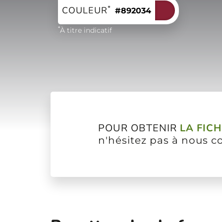
*
COULEUR
#892034
*
À titre indicatif
POUR OBTENIR
LA FIC
n'hésitez pas à nous c