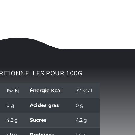
RITIONNELLES POUR 100G
152 Kj
Énergie Kcal
37 kcal
0 g
Acides gras
0 g
4.2 g
Sucres
4.2 g
5.9 g
Protéines
1.3 g