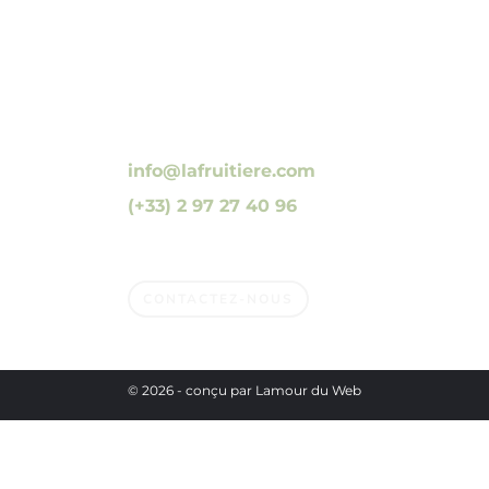
10 Luzunin, 56500 Evellys, FRANCE
info@lafruitiere.com
(+33) 2 97 27 40 96
Fax : (+33) 2 97 27 42 64
CONTACTEZ-NOUS
© 2026 - conçu par
Lamour du Web