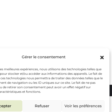
tre offre
amme Surgelée
amme Frais
us les fruits et saveurs
cettes des chefs
s incontournables
Gérer le consentement
 les meilleures expériences, nous utilisons des technologies telles que
 pour stocker et/ou accéder aux informations des appareils. Le fait de
 ces technologies nous permettra de traiter des données telles que le
t de navigation ou les ID uniques sur ce site. Le fait de ne pas
u de retirer son consentement peut avoir un effet négatif sur
 site
Mentions légales
Politique de confidentialité
aractéristiques et fonctions.
s équipes
vrent pour
cepter
Refuser
Voir les préférences
us