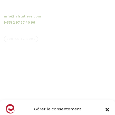
10 Luzunin, 56500 Evellys, FRANCE
info@lafruitiere.com
(+33) 2 97 27 40 96
Fax : (+33) 2 97 27 42 64
CONTACTEZ-NOUS
Société
Entreprise familiale
Nos vergers, notre métier
Nos engagements
Le goût par nature
Actualités
Gérer le consentement
Notre offre