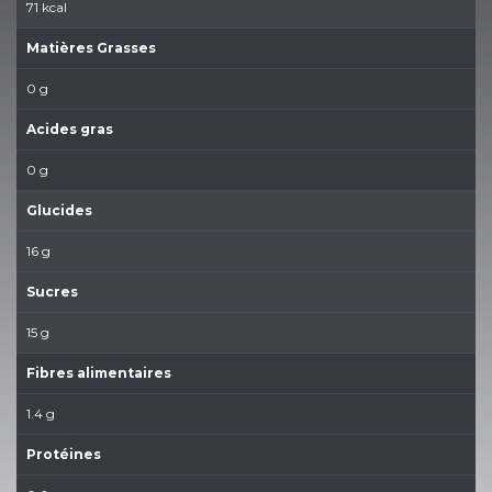
71 kcal
Matières Grasses
0 g
Acides gras
0 g
Glucides
16 g
Sucres
15 g
Fibres alimentaires
1.4 g
Protéines