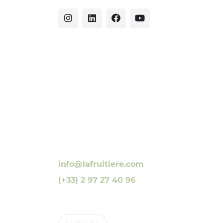
10 Luzunin, 56500 Evellys, FRANKREICH
info@lafruitiere.com
(+33) 2 97 27 40 96
Fax : (+33) 2 97 27 42 64
KONTAKT