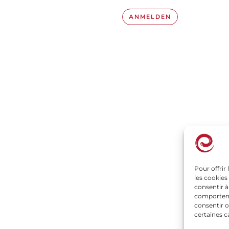
ANMELDEN
Unternehmen
P
Familienbetrieb
Ti
Unser Beruf, Unsere Obstwiesen
Ge
Unsere Engagements
Pour offrir
Un
les cookies
Der natürliche Geschmack
Re
consentir à
comportemen
Nachrichten
Da
consentir o
certaines c