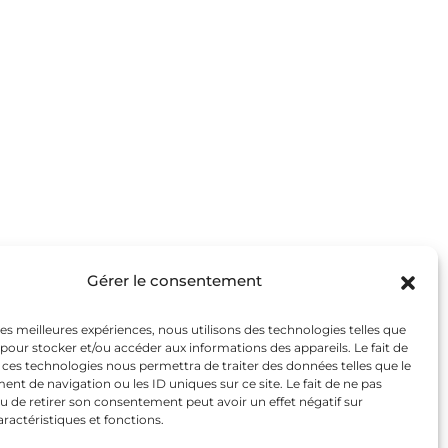
rodukte
efgekühltes Sortiment
Gérer le consentement
kühltes HP Sortiment
 les meilleures expériences, nous utilisons des technologies telles que
verwechselbarer Geschmack
 pour stocker et/ou accéder aux informations des appareils. Le fait de
zepte von Köchen
 ces technologies nous permettra de traiter des données telles que le
t de navigation ou les ID uniques sur ce site. Le fait de ne pas
s Must-Have
u de retirer son consentement peut avoir un effet négatif sur
aractéristiques et fonctions.