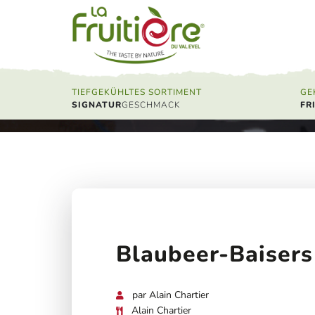
BLAUBEER-BAI
TIEFGEKÜHLTES SORTIMENT
GE
SIGNATUR
FR
STARTSEITE
/
REZEPTE
/
BLAUBEER-BAISERS
Blaubeer-Baisers
par Alain Chartier
Alain Chartier