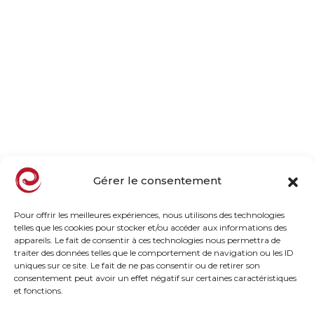
Société
Entreprise familiale
Nos vergers, notre métier
Nos engagements
Le goût par nature
Actualités
Gérer le consentement
Notre offre
Pour offrir les meilleures expériences, nous utilisons des technologies
telles que les cookies pour stocker et/ou accéder aux informations des
Gamme Surgelée
appareils. Le fait de consentir à ces technologies nous permettra de
Gamme Frais
traiter des données telles que le comportement de navigation ou les ID
uniques sur ce site. Le fait de ne pas consentir ou de retirer son
Tous les fruits et saveurs
consentement peut avoir un effet négatif sur certaines caractéristiques
Recettes des chefs
et fonctions.
Les incontournables