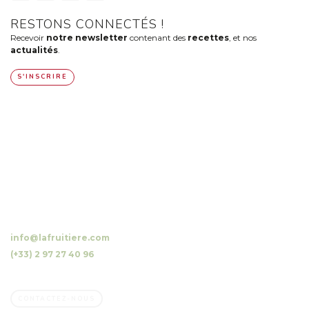
RESTONS CONNECTÉS !
Recevoir
notre newsletter
contenant des
recettes
, et nos
actualités
.
S'INSCRIRE
10 Luzunin, 56500 Evellys, FRANCE
info@lafruitiere.com
(+33) 2 97 27 40 96
Fax : (+33) 2 97 27 42 64
CONTACTEZ-NOUS