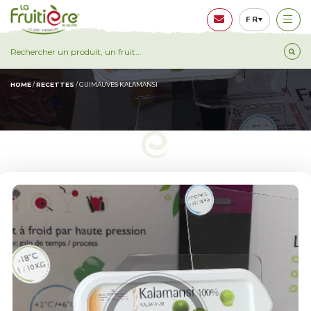
FR
GUIMAUVES KALAMANSI
HOME
/
RECETTES
/
GUIMAUVES KALAMANSI