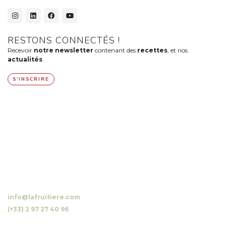
RESTONS CONNECTÉS !
Recevoir
notre newsletter
contenant des
recettes
, et nos
actualités
.
S'INSCRIRE
10 Luzunin, 56500 Evellys, FRANCE
info@lafruitiere.com
(+33) 2 97 27 40 96
Fax : (+33) 2 97 27 42 64