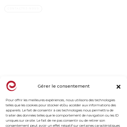
CONTACTEZ-NOUS
Société
Entreprise familiale
Nos vergers, notre métier
Nos engagements
Le goût par nature
Actualités
Gérer le consentement
Notre offre
Pour offrir les meilleures expériences, nous utilisons des technologies
telles que les cookies pour stocker et/ou accéder aux informations des
Gamme Surgelée
appareils. Le fait de consentir à ces technologies nous permettra de
Gamme Frais
traiter des données telles que le comportement de navigation ou les ID
uniques sur ce site. Le fait de ne pas consentir ou de retirer son
Tous les fruits et saveurs
consentement peut avoir un effet négatif sur certaines caractéristiques