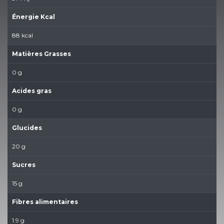
Énergie Kcal
88 kcal
Matières Grasses
0 g
Acides gras
0 g
Glucides
20 g
Sucres
15 g
Fibres alimentaires
1.9 g