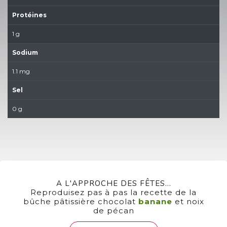
Protéines
1 g
Sodium
1.1 mg
Sel
0 g
A L'APPROCHE DES FÊTES...
Reproduisez pas à pas la recette de la
bûche pâtissière chocolat
banane
et noix
de pécan