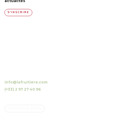
actualités
.
S'INSCRIRE
10 Luzunin, 56500 Evellys, FRANCE
info@lafruitiere.com
(+33) 2 97 27 40 96
Fax : (+33) 2 97 27 42 64
CONTACTEZ-NOUS
Société