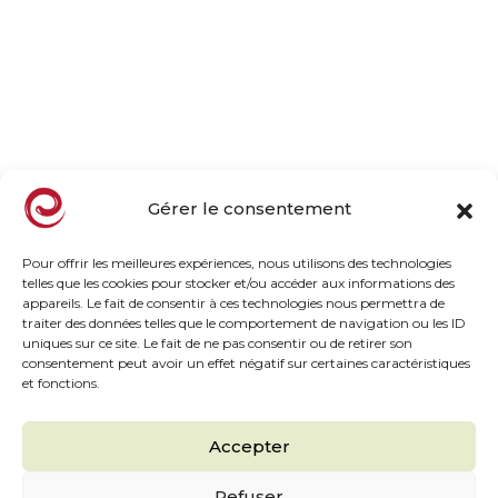
Entreprise familiale
Nos vergers, notre métier
Nos engagements
Le goût par nature
Actualités
Gérer le consentement
Notre offre
Pour offrir les meilleures expériences, nous utilisons des technologies
telles que les cookies pour stocker et/ou accéder aux informations des
Gamme Surgelée
appareils. Le fait de consentir à ces technologies nous permettra de
Gamme Frais
traiter des données telles que le comportement de navigation ou les ID
uniques sur ce site. Le fait de ne pas consentir ou de retirer son
Tous les fruits et saveurs
consentement peut avoir un effet négatif sur certaines caractéristiques
Recettes des chefs
et fonctions.
Les incontournables
Accepter
Refuser