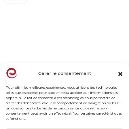
CONTACT
Company
Family owned business
Our orchards, our mission
Our commitments
Taste, naturally
News
Gérer le consentement
Products
Pour offrir les meilleures expériences, nous utilisons des technologies
telles que les cookies pour stocker et/ou accéder aux informations des
appareils. Le fait de consentir à ces technologies nous permettra de
Frozen Range
traiter des données telles que le comportement de navigation ou les ID
Chilled HP Range
uniques sur ce site. Le fait de ne pas consentir ou de retirer son
consentement peut avoir un effet négatif sur certaines caractéristiques
Inspiration Taste
et fonctions.
Chef Recipes
The must haves