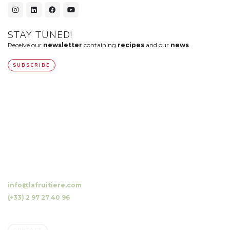
STAY TUNED!
Receive our
newsletter
containing
recipes
and our
news
.
SUBSCRIBE
10 Luzunin, 56500 Evellys, FRANCE
info@lafruitiere.com
(+33) 2 97 27 40 96
Fax : (+33) 2 97 27 42 64