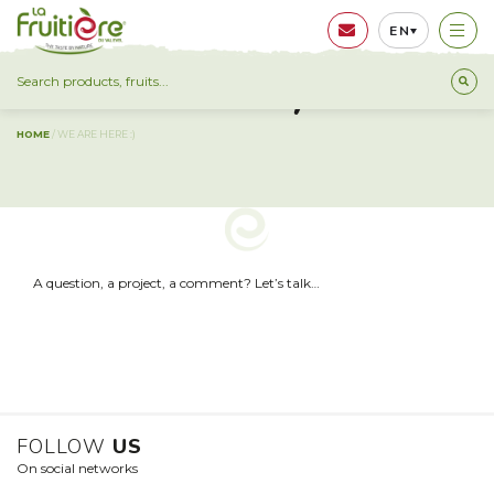
EN
WE ARE HERE :)
HOME
/
WE ARE HERE :)
A question, a project, a comment? Let’s talk…
FOLLOW
US
On social networks