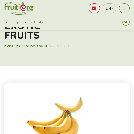
EN
EXOTIC
FRUITS
HOME
/
INSPIRATION TASTE
/
EXOTIC FRUITS