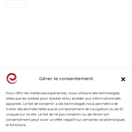
CONTACT
Company
Family owned business
Our orchards, our mission
Our commitments
Taste, naturally
News
Gérer le consentement
Products
Pour offrir les meilleures expériences, nous utilisons des technologies
telles que les cookies pour stocker et/ou accéder aux informations des
appareils. Le fait de consentir à ces technologies nous permettra de
Frozen Range
traiter des données telles que le comportement de navigation ou les ID
Chilled HP Range
uniques sur ce site. Le fait de ne pas consentir ou de retirer son
consentement peut avoir un effet négatif sur certaines caractéristiques
Inspiration Taste
et fonctions.
Chef Recipes