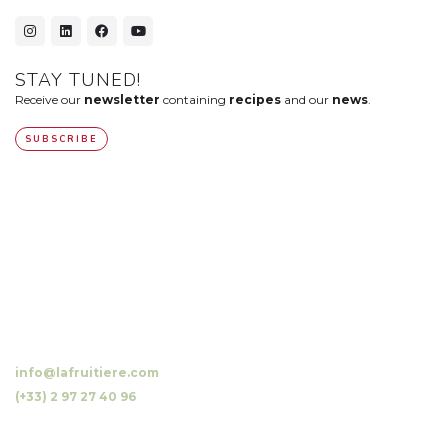
STAY TUNED!
Receive our
newsletter
containing
recipes
and our
news
.
SUBSCRIBE
10 Luzunin, 56500 Evellys, FRANCE
info@lafruitiere.com
(+33) 2 97 27 40 96
Fax : (+33) 2 97 27 42 64