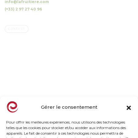
info@lafruitiere.com
(+33) 2 97 27 40 96
Fax : (+33) 2 97 27 42 64
CONTACT
Company
Family owned business
Our orchards, our mission
Our commitments
Taste, naturally
News
Gérer le consentement
Products
Pour offrir les meilleures expériences, nous utilisons des technologies
telles que les cookies pour stocker et/ou accéder aux informations des
appareils. Le fait de consentir à ces technologies nous permettra de
Frozen Range