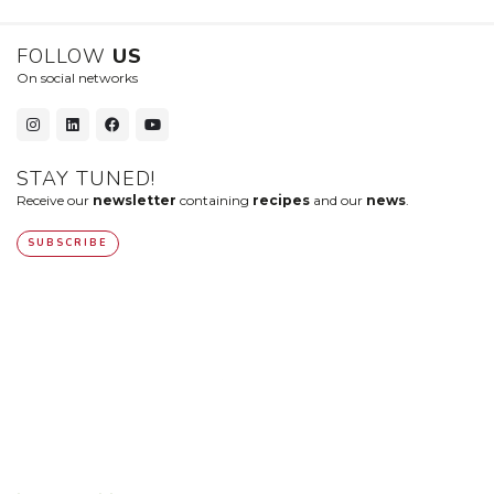
FOLLOW
US
On social networks
STAY TUNED!
Receive our
newsletter
containing
recipes
and our
news
.
SUBSCRIBE
10 Luzunin, 56500 Evellys, FRANCE